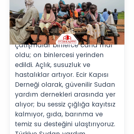
Sudan Bağış Yap
Sessiz Çığlığa Ses Ol!
Sudan’da aylardır süren
çatışmalar binlerce cana mal
oldu; on binlercesi yerinden
edildi. Açlık, susuzluk ve
hastalıklar artıyor. Ecir Kapısı
Derneği olarak, güvenilir Sudan
yardım dernekleri arasında yer
alıyor; bu sessiz çığlığa kayıtsız
kalmıyor, gıda, barınma ve
temiz su desteğini ulaştırıyoruz.
Türkiye Sudan yardım