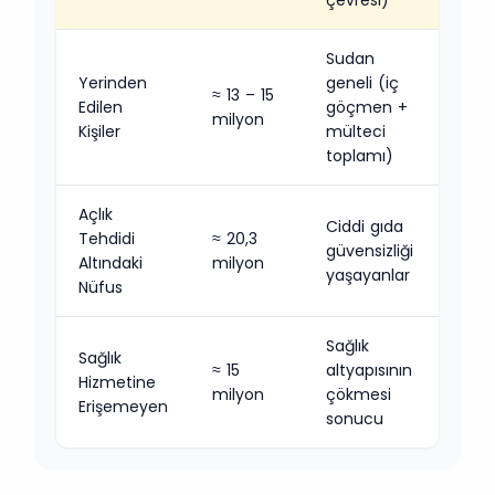
çevresi)
Sudan
Yerinden
geneli (iç
≈ 13 – 15
Edilen
göçmen +
milyon
Kişiler
mülteci
toplamı)
Açlık
Ciddi gıda
Tehdidi
≈ 20,3
güvensizliği
Altındaki
milyon
yaşayanlar
Nüfus
Sağlık
Sağlık
≈ 15
altyapısının
Hizmetine
milyon
çökmesi
Erişemeyen
sonucu