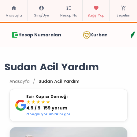
Anasayfa
Giriş/Üye
Hesap No
Bağış Yap
Sepetim
Kurban
Gazze
Zekat
Sudan Acil Yardım
Anasayfa
/
Sudan Acil Yardım
Ecir Kapısı Derneği
★★★★★
4,9 / 5
159 yorum
·
Google yorumlarını gör →
Sudan Acil Yardım