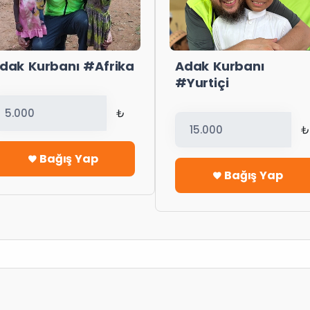
dak Kurbanı #Afrika
Adak Kurbanı
#Yurtiçi
₺
₺
Bağış Yap
Bağış Yap