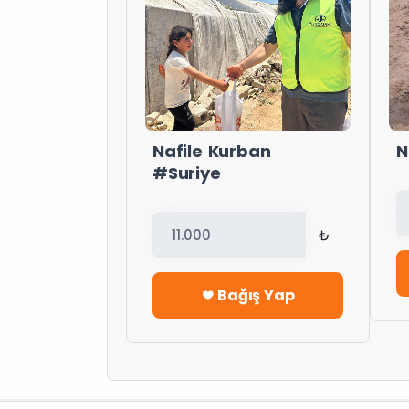
Nafile Kurban
N
#Suriye
₺
Bağış Yap