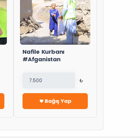
Nafile Kurbanı
#Afganistan
₺
Bağış Yap