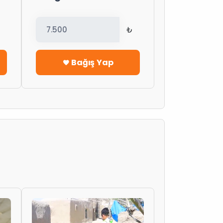
₺
Bağış Yap