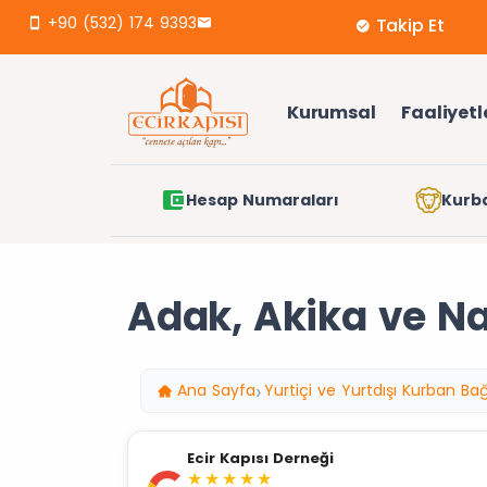
+90 (532) 174 9393
[email protected]
Takip Et
Kurumsal
Faaliyetl
Hesap Numaraları
Kurb
Adak, Akika ve Na
Ana Sayfa
Yurtiçi ve Yurtdışı Kurban Bağ
Ecir Kapısı Derneği
★★★★★