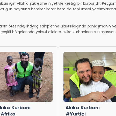
ları için Allah'a şükretme niyetiyle kestiği bir kurbandır. Peyg
çocuğun hayatına bereket katar hem de toplumsal yardımlaşmayı
anın ötesinde, ihtiyaç sahiplerine ulaştırıldığında paylaşmanın ve
çeşitli bölgelerinde yoksul ailelere akika kurbanlarınızı ulaştırıyor
kika Kurbanı
Akika Kurbanı
Afrika
#Yurtiçi