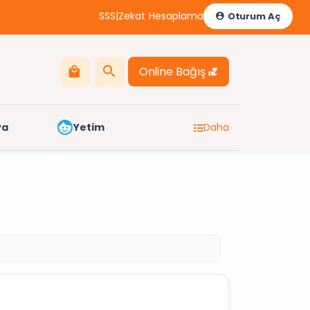
SSS
|
Zekat Hesaplama
Oturum Aç
Online Bağış
ya
Yetim
Daha