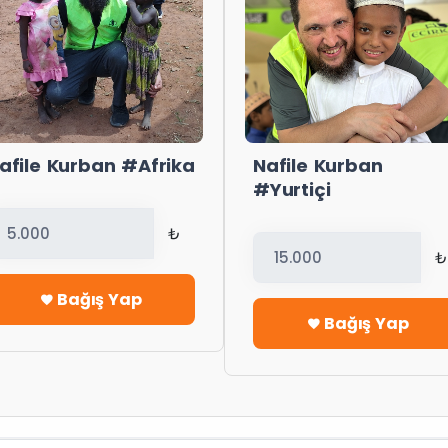
afile Kurban #Afrika
Nafile Kurban
#Yurtiçi
₺
₺
Bağış Yap
Bağış Yap