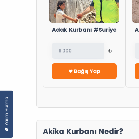
Adak Kurbanı #Suriye
A
₺
Bağış Yap
Yarım Hurma
Akika Kurbanı Nedir?