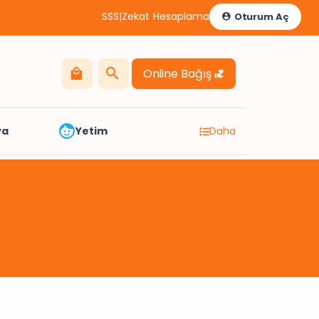
SSS
|
Zekat Hesaplama
Oturum Aç
Online Bağış
ya
Yetim
Daha