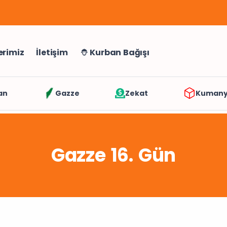
erimiz
İletişim
Kurban Bağışı
an
Gazze
Zekat
Kuman
Gazze 16. Gün