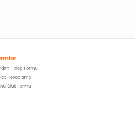
ormlar
rdım Talep Formu
kat Hesaplama
nüllülük Formu