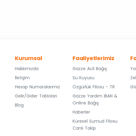
Kurumsal
Faaliyetlerimiz
F
Hakkımızda
Gazze Acil Bağış
Ya
İletişim
Su Kuyusu
Ze
Hesap Numaralarımız
Özgürlük Filosu - TR
Gö
Gelir/Gider Tabloları
Gazze Yardım IBAN &
Online Bağış
Blog
Haberler
Küresel Sumud Filosu
Canlı Takip