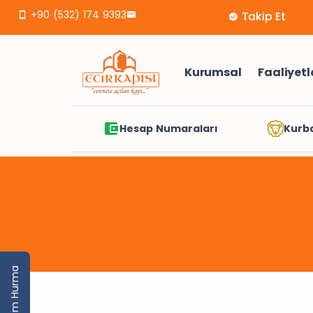
+90 (532) 174 9393
[email protected]
Takip Et
Kurumsal
Faaliyetl
Hesap Numaraları
Kurb
Yarım Hurma