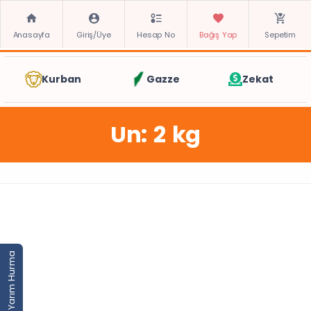
Anasayfa
Giriş/Üye
Hesap No
Bağış Yap
Sepetim
Kurban
Gazze
Zekat
Un: 2 kg
Yarım Hurma