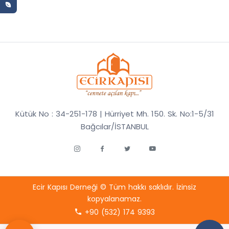
Kütük No : 34-251-178 | Hürriyet Mh. 150. Sk. No:1-5/31
Bağcılar/İSTANBUL
Ecir Kapısı Derneği © Tüm hakkı saklıdır. İzinsiz
kopyalanamaz.
+90 (532) 174 9393