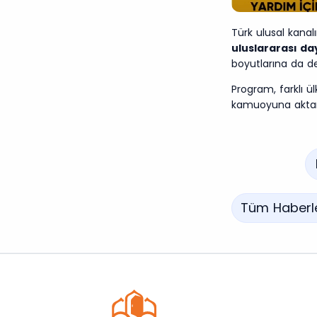
Türk ulusal kana
uluslararası d
boyutlarına da değ
Program, farklı ül
kamuoyuna akta
Tüm Haberl