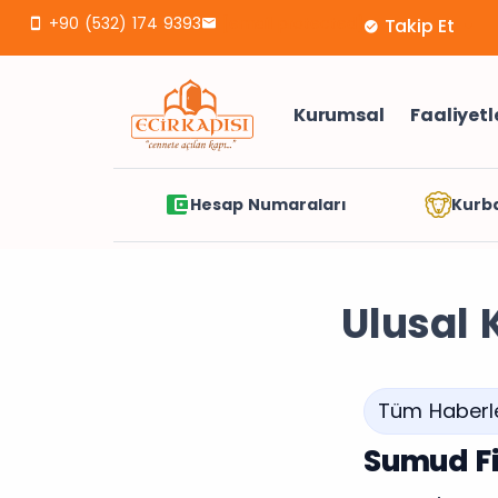
+90 (532) 174 9393
[email protected]
Takip Et
Kurumsal
Faaliyetl
Hesap Numaraları
Kurb
Ulusal 
Tüm Haberl
Sumud Fi