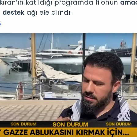
ıran’ın katıldığı programda filonun
ama
ı destek
ağı ele alındı.
5