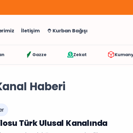
erimiz
İletişim
Kurban Bağışı
an
Gazze
Zekat
Kuman
Kanal Haberi
er
losu Türk Ulusal Kanalında