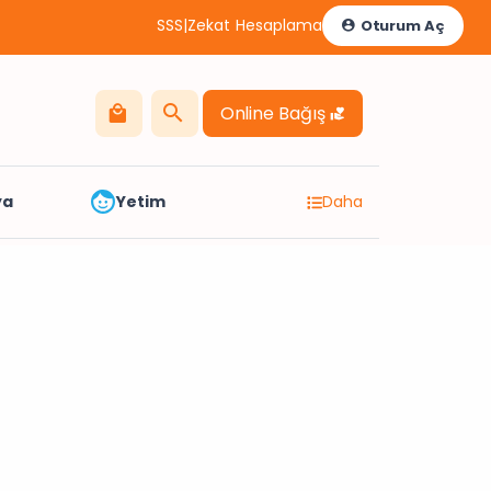
SSS
|
Zekat Hesaplama
Oturum Aç
Online Bağış
ya
Yetim
Daha