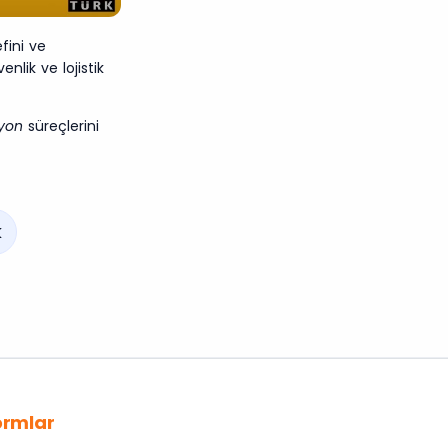
fini ve
nlik ve lojistik
yon
süreçlerini
k
ormlar