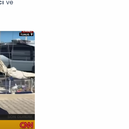
cı
ve