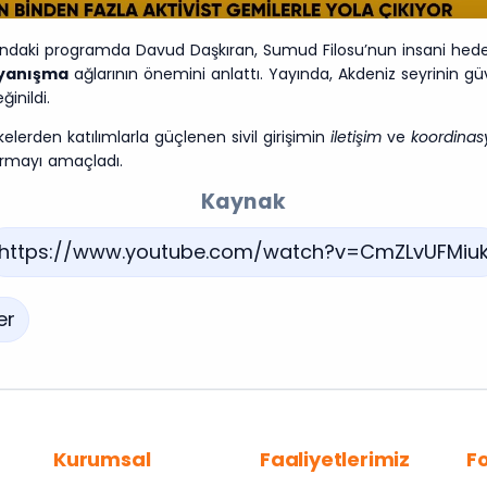
lındaki programda Davud Daşkıran, Sumud Filosu’nun insani hede
ayanışma
ağlarının önemini anlattı. Yayında, Akdeniz seyrinin güve
inildi.
kelerden katılımlarla güçlenen sivil girişimin
iletişim
ve
koordinas
rmayı amaçladı.
Kaynak
https://www.youtube.com/watch?v=CmZLvUFMiu
er
Kurumsal
Faaliyetlerimiz
F