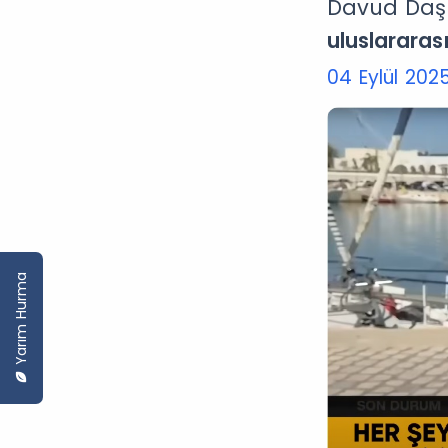
Davud Daşk
uluslararas
04 Eylül 202
Yarım Hurma