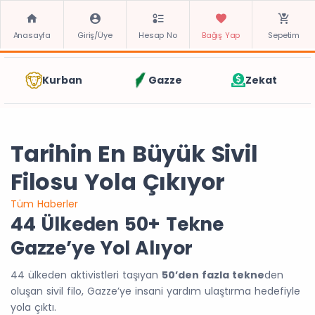
Anasayfa
Giriş/Üye
Hesap No
Bağış Yap
Sepetim
Kurban
Gazze
Zekat
Tarihin En Büyük Sivil
Filosu Yola Çıkıyor
Tüm Haberler
44 Ülkeden 50+ Tekne
Gazze’ye Yol Alıyor
44 ülkeden aktivistleri taşıyan
50’den fazla tekne
den
oluşan sivil filo, Gazze’ye insani yardım ulaştırma hedefiyle
yola çıktı.