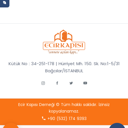
Kütük No : 34-251-178 | Hürriyet Mh. 150. Sk. No:1-5/31
Bağcılar/İSTANBUL
Ecir Kapısı Derneği © Tüm hakkı saklıdır. İzinsiz
kopyalanamaz.
+90 (532) 174 9393