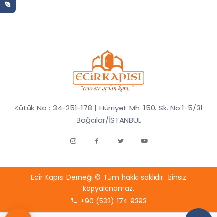
Kütük No : 34-251-178 | Hürriyet Mh. 150. Sk. No:1-5/31
Bağcılar/İSTANBUL
Ecir Kapısı Derneği © Tüm hakkı saklıdır. İzinsiz
kopyalanamaz.
+90 (532) 174 9393