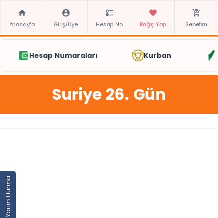
Anasayfa
Giriş/Üye
Hesap No
Bağış Yap
Sepetim
Hesap Numaraları
Kurban
Suriye 26. Gün
Yarım Hurma