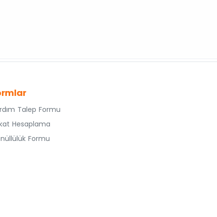
ormlar
rdım Talep Formu
kat Hesaplama
nüllülük Formu