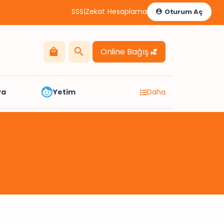
SSS
|
Zekat Hesaplama
Oturum Aç
Online Bağış
ya
Yetim
Daha