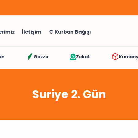
erimiz
İletişim
Kurban Bağışı
an
Gazze
Zekat
Kuman
Suriye 2. Gün