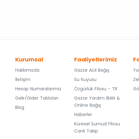
Kurumsal
Faaliyetlerimiz
F
Hakkımızda
Gazze Acil Bağış
Ya
İletişim
Su Kuyusu
Ze
Hesap Numaralarımız
Özgürlük Filosu - TR
Gö
Gelir/Gider Tabloları
Gazze Yardım IBAN &
Online Bağış
Blog
Haberler
Küresel Sumud Filosu
Canlı Takip