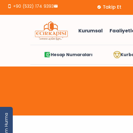
+90 (532) 174 9393
[email protected]
Takip Et
Kurumsal
Faaliyetl
Hesap Numaraları
Kurb
Yarım Hurma