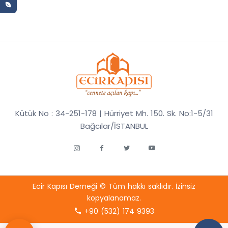
Kütük No : 34-251-178 | Hürriyet Mh. 150. Sk. No:1-5/31
Bağcılar/İSTANBUL
Ecir Kapısı Derneği © Tüm hakkı saklıdır. İzinsiz
kopyalanamaz.
+90 (532) 174 9393