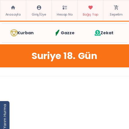
Anasayfa
Giriş/Üye
Hesap No
Bağış Yap
Sepetim
Kurban
Gazze
Zekat
Suriye 18. Gün
Yarım Hurma