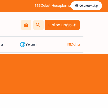
SSS
|
Zekat Hesaplama
Oturum Aç
Online Bağış
ya
Yetim
Daha