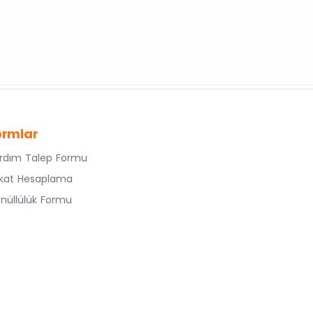
ormlar
rdım Talep Formu
kat Hesaplama
nüllülük Formu