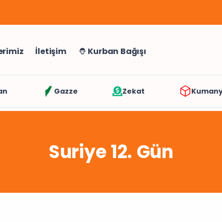
erimiz
İletişim
Kurban Bağışı
an
Gazze
Zekat
Kuman
Suriye 12. Gün