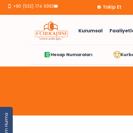
+90 (532) 174 9393
[email protected]
Takip Et
Kurumsal
Faaliyetl
Hesap Numaraları
Kurb
Yarım Hurma