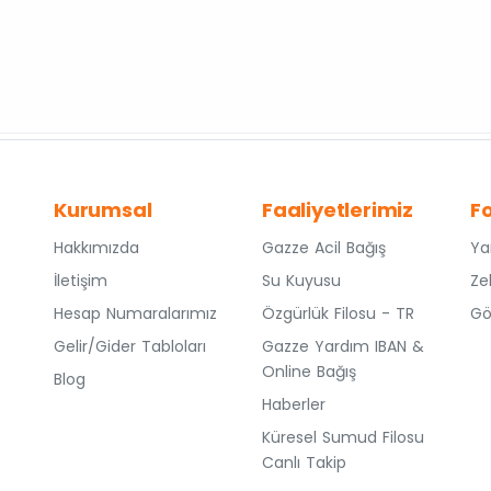
Kurumsal
Faaliyetlerimiz
F
Hakkımızda
Gazze Acil Bağış
Ya
İletişim
Su Kuyusu
Ze
Hesap Numaralarımız
Özgürlük Filosu - TR
Gö
Gelir/Gider Tabloları
Gazze Yardım IBAN &
Online Bağış
Blog
Haberler
Küresel Sumud Filosu
Canlı Takip