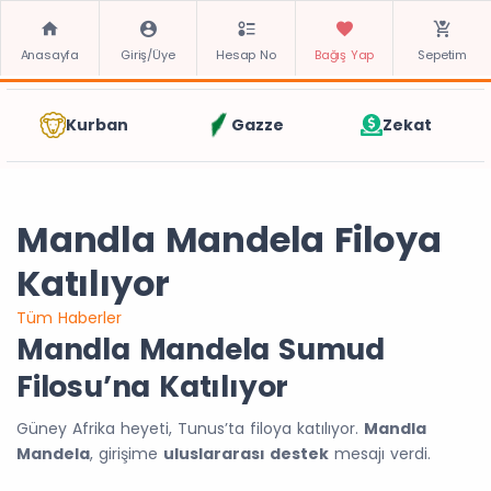
Anasayfa
Giriş/Üye
Hesap No
Bağış Yap
Sepetim
Kurban
Gazze
Zekat
Mandla Mandela Filoya
Katılıyor
Tüm Haberler
Mandla Mandela Sumud
Filosu’na Katılıyor
Güney Afrika heyeti, Tunus’ta filoya katılıyor.
Mandla
Mandela
, girişime
uluslararası destek
mesajı verdi.