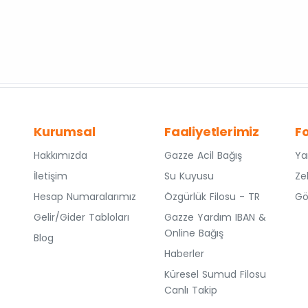
Kurumsal
Faaliyetlerimiz
F
Hakkımızda
Gazze Acil Bağış
Ya
İletişim
Su Kuyusu
Ze
Hesap Numaralarımız
Özgürlük Filosu - TR
Gö
Gelir/Gider Tabloları
Gazze Yardım IBAN &
Online Bağış
Blog
Haberler
Küresel Sumud Filosu
Canlı Takip