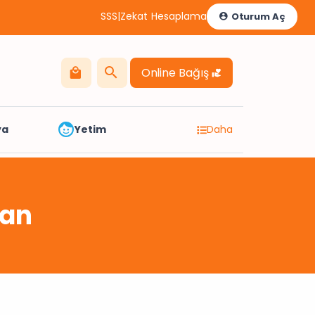
SSS
|
Zekat Hesaplama
Oturum Aç
Online Bağış
ya
Yetim
Daha
nan