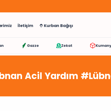
erimiz
İletişim
Kurban Bağışı
an
Gazze
Zekat
Kuman
bnan Acil Yardım #Lüb