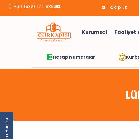
+90 (532) 174 9393
[email protected]
Takip Et
Kurumsal
Faaliyetl
Hesap Numaraları
Kurb
Lü
Yarım Hurma