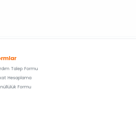
ormlar
rdım Talep Formu
kat Hesaplama
nüllülük Formu