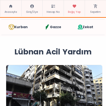
Anasayfa
Giriş/Üye
Hesap No
Bağış Yap
Sepetim
Kurban
Gazze
Zekat
Lübnan Acil Yardım