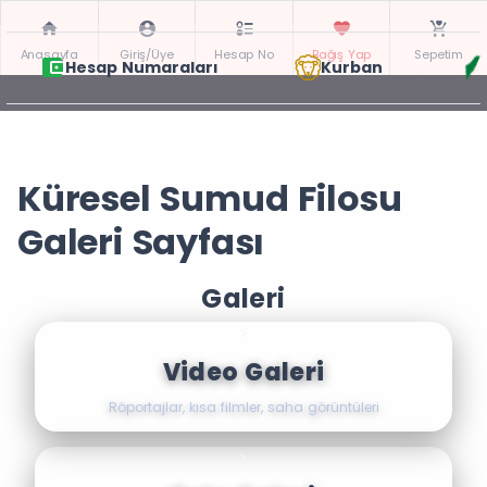
Anasayfa
Giriş/Üye
Hesap No
Bağış Yap
Sepetim
Hesap Numaraları
Kurban
Küresel Sumud Filosu
Galeri Sayfası
Galeri
>
Video Galeri
Röportajlar, kısa filmler, saha görüntüleri
>