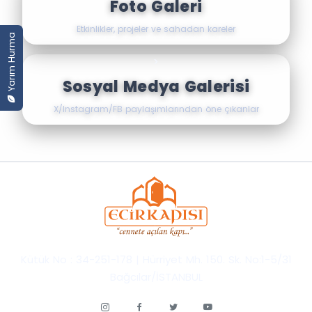
Foto Galeri
Etkinlikler, projeler ve sahadan kareler
Yarım Hurma
>
Sosyal Medya Galerisi
X/Instagram/FB paylaşımlarından öne çıkanlar
Her bir galeri kutucuğu tamamen tıklanabilir bir bağlantıdı
Kütük No : 34-251-178 | Hürriyet Mh. 150. Sk. No:1-5/31
Bağcılar/İSTANBUL