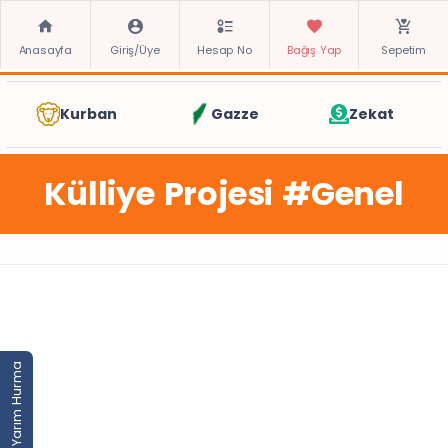
Anasayfa
Giriş/Üye
Hesap No
Bağış Yap
Sepetim
Kurban
Gazze
Zekat
Külliye Projesi #Genel
Yarım Hurma