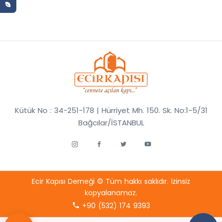
Kütük No : 34-251-178 | Hürriyet Mh. 150. Sk. No:1-5/31
Bağcılar/İSTANBUL
Ecir Kapısı Derneği © Tüm hakkı saklıdır. İzinsiz
kopyalanamaz.
+90 (532) 174 9393