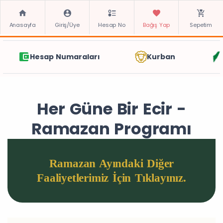
Anasayfa
Giriş/Üye
Hesap No
Bağış Yap
Sepetim
Kurban
Gazze
Zekat
Her Güne Bir Ecir -
Ramazan Programı
Ramazan Ayındaki Diğer
Faaliyetlerimiz İçin Tıklayınız.