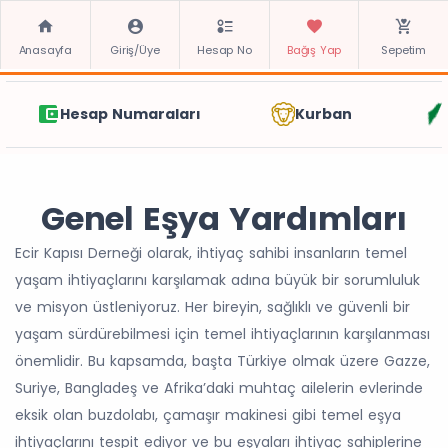
Anasayfa
Giriş/Üye
Hesap No
Bağış Yap
Sepetim
Hesap Numaraları
Kurban
Genel Eşya Yardımları
Ecir Kapısı Derneği olarak, ihtiyaç sahibi insanların temel
yaşam ihtiyaçlarını karşılamak adına büyük bir sorumluluk
ve misyon üstleniyoruz. Her bireyin, sağlıklı ve güvenli bir
yaşam sürdürebilmesi için temel ihtiyaçlarının karşılanması
önemlidir. Bu kapsamda, başta Türkiye olmak üzere Gazze,
Suriye, Bangladeş ve Afrika’daki muhtaç ailelerin evlerinde
eksik olan buzdolabı, çamaşır makinesi gibi temel eşya
ihtiyaçlarını tespit ediyor ve bu eşyaları ihtiyaç sahiplerine