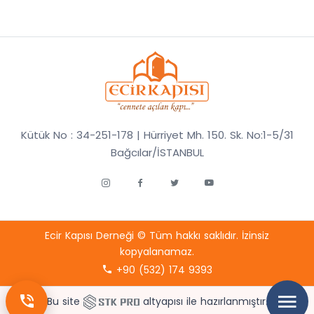
Kütük No : 34-251-178 | Hürriyet Mh. 150. Sk. No:1-5/31
Bağcılar/İSTANBUL
Ecir Kapısı Derneği © Tüm hakkı saklıdır. İzinsiz
kopyalanamaz.
+90 (532) 174 9393
Bu site
altyapısı ile hazırlanmıştır.