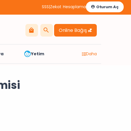
SSS
|
Zekat Hesaplama
Oturum Aç
Online Bağış
ya
Yetim
Daha
misi