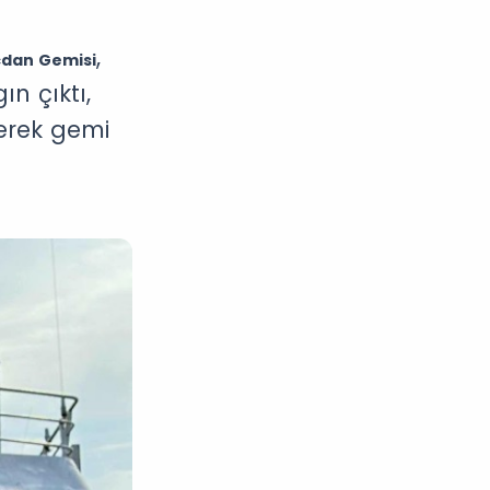
,
cdan Gemisi
n çıktı,
lerek gemi