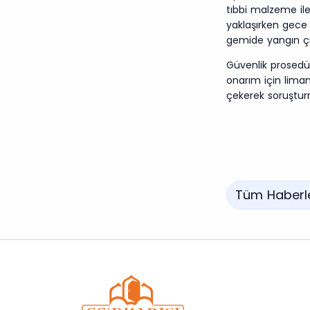
tıbbi malzeme il
yaklaşırken gece
gemide yangın çı
Güvenlik prosedür
onarım için limana
çekerek soruşturm
Tüm Haberl