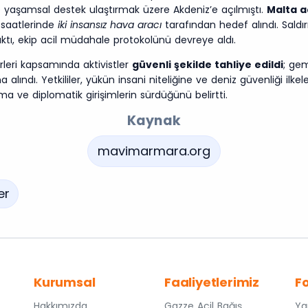
e yaşamsal destek ulaştırmak üzere Akdeniz’e açılmıştı.
Malta a
 saatlerinde
iki insansız hava aracı
tarafından hedef alındı. Saldır
ktı, ekip acil müdahale protokolünü devreye aldı.
leri kapsamında aktivistler
güvenli şekilde tahliye edildi
; gem
 alındı. Yetkililer, yükün insani niteliğine ve deniz güvenliği ilkel
a ve diplomatik girişimlerin sürdüğünü belirtti.
Kaynak
mavimarmara.org
er
Kurumsal
Faaliyetlerimiz
F
Hakkımızda
Gazze Acil Bağış
Ya