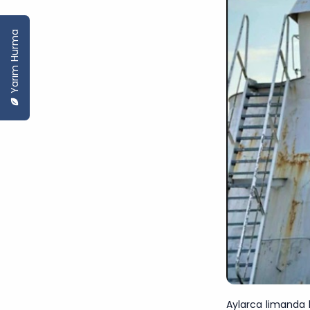
Yarım Hurma
Aylarca limanda 