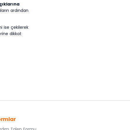
çıklarına
ıların ardından
i ise çekilerek
erine dikkat
ormlar
rdım Talep Formu