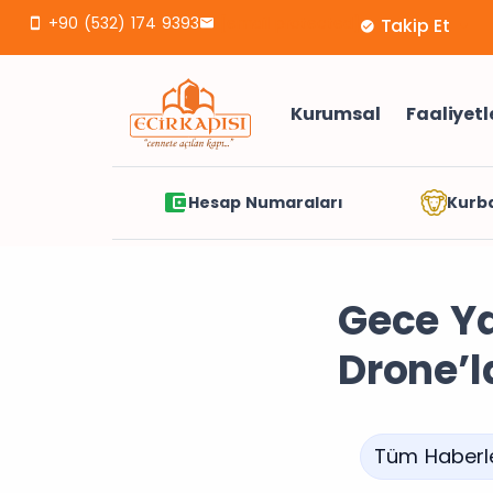
+90 (532) 174 9393
[email protected]
Takip Et
Kurumsal
Faaliyetl
Hesap Numaraları
Kurb
Gece Ya
Drone’l
Tüm Haberl