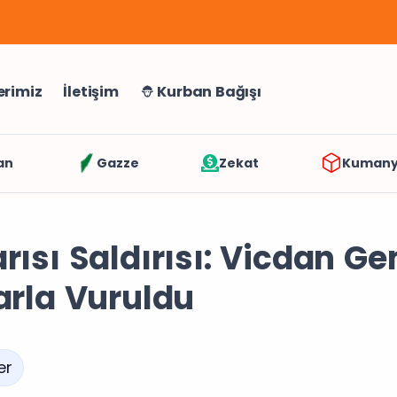
erimiz
İletişim
Kurban Bağışı
an
Gazze
Zekat
Kuman
rısı Saldırısı: Vicdan Ge
arla Vuruldu
er