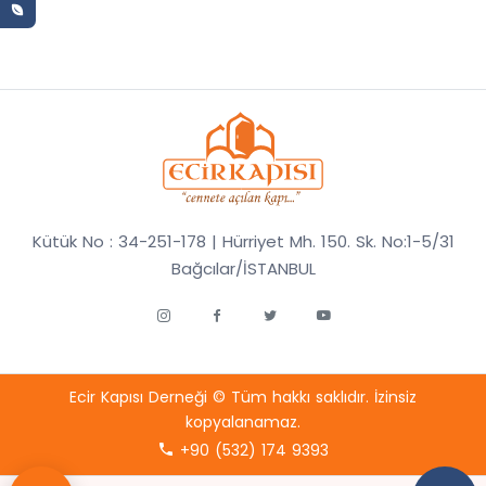
Kütük No : 34-251-178 | Hürriyet Mh. 150. Sk. No:1-5/31
Bağcılar/İSTANBUL
Ecir Kapısı Derneği © Tüm hakkı saklıdır. İzinsiz
kopyalanamaz.
+90 (532) 174 9393