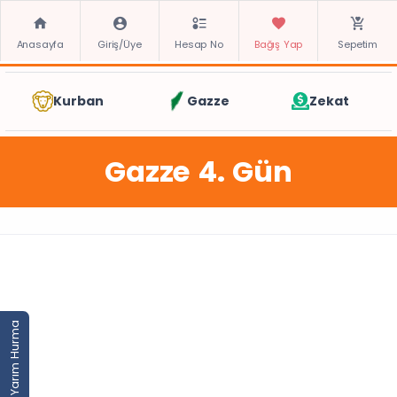
Anasayfa
Giriş/Üye
Hesap No
Bağış Yap
Sepetim
Kurban
Gazze
Zekat
Gazze 4. Gün
Yarım Hurma