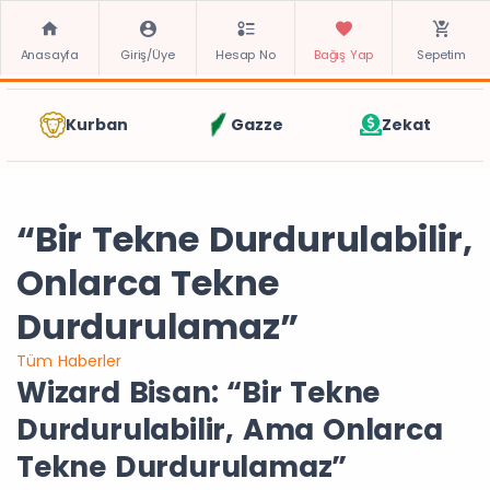
Anasayfa
Giriş/Üye
Hesap No
Bağış Yap
Sepetim
Kurban
Gazze
Zekat
“Bir Tekne Durdurulabilir,
Onlarca Tekne
Durdurulamaz”
Tüm Haberler
Wizard Bisan: “Bir Tekne
Durdurulabilir, Ama Onlarca
Tekne Durdurulamaz”