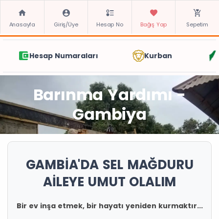
Anasayfa
Giriş/Üye
Hesap No
Bağış Yap
Sepetim
Hesap Numaraları
Kurban
Barınma Yardımı -
Gambiya
GAMBİA'DA SEL MAĞDURU
AİLEYE UMUT OLALIM
Bir ev inşa etmek, bir hayatı yeniden kurmaktır...