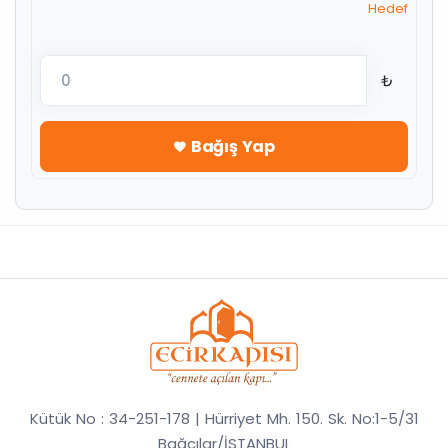
Hedef
₺
Bağış Yap
Kütük No : 34-251-178 | Hürriyet Mh. 150. Sk. No:1-5/31
Bağcılar/İSTANBUL