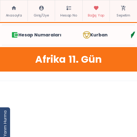
Anasayfa
Giriş/Üye
Hesap No
Bağış Yap
Sepetim
Hesap Numaraları
Kurban
Afrika 11. Gün
Yarım Hurma