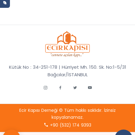
Kütük No : 34-251-178 | Hürriyet Mh. 150. Sk. No:1-5/31
Bağcılar/İSTANBUL
Ecir Kapısı Derneği © Tüm hakkı saklıdır. İzinsiz
kopyalanamaz.
+90 (532) 174 9393