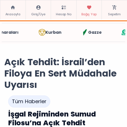
Anasayfa
Giriş/Üye
Hesap No
Bağış Yap
Sepetim
Kurban
Gazze
Zekat
Açık Tehdit: İsrail’den
Filoya En Sert Müdahale
Uyarısı
Tüm Haberler
İşgal Rejiminden Sumud
Filosu’na Açık Tehdit